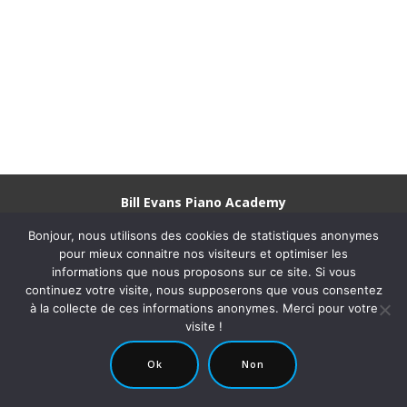
Bill Evans Piano Academy
Adresse :
33 rue de Tlemcen 75020 Paris |
Tél.
: +33 (0)1 43 49 17
Bonjour, nous utilisons des cookies de statistiques anonymes
00 |
Nous écrire
pour mieux connaitre nos visiteurs et optimiser les
Situation et Plan d'accès
informations que nous proposons sur ce site. Si vous
continuez votre visite, nous supposerons que vous consentez
Retrouvez l'école Bill Evans Piano Academy sur les réseaux sociaux
à la collecte de ces informations anonymes. Merci pour votre
visite !
© 2018 - 2022 Tous droits réservés Bill Evans Piano
Ok
Non
Academy |
Mentions Légales et CGU
|
Politique de confidentialité