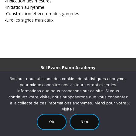
-Indication des mesures
-Initiation au rythme
-Construction et écriture des gammes
-Lire les signes musicaux
Bill Evans Piano Academy
Adresse :
33 rue de Tlemcen 75020 Paris |
Tél.
: +33 (0)1 43 49 17
Bonjour, nous utilisons des cookies de statistiques anonymes
00 |
Nous écrire
pour mieux connaitre nos visiteurs et optimiser les
Situation et Plan d'accès
informations que nous proposons sur ce site. Si vous
continuez votre visite, nous supposerons que vous consentez
Retrouvez l'école Bill Evans Piano Academy sur les réseaux sociaux
à la collecte de ces informations anonymes. Merci pour votre
visite !
© 2018 - 2022 Tous droits réservés Bill Evans Piano
Ok
Non
Academy |
Mentions Légales et CGU
|
Politique de confidentialité